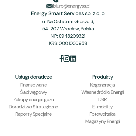
biuro@energyss.pl
Energy Smart Services sp. z o. o.
ul. Na Ostatnim Groszu 3,
54-207 Wrocław, Polska
NIP: 8943209321
KRS: 0001030958


Usługi doradcze
Produkty
Finansowanie
Kogeneracja
Ślad węglowy
Własne źródło Energii
Zakupy energii i gazu
DSR
Doradztwo Strategiczne
E-mobility
Raporty Specjalne
Fotowoltaika
Magazyny Energii