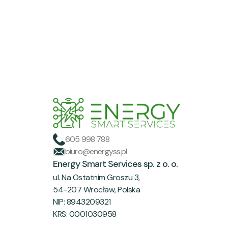
605 998 788
biuro@energyss.pl
Energy Smart Services sp. z o. o.
ul. Na Ostatnim Groszu 3,
54-207 Wrocław, Polska
NIP: 8943209321
KRS: 0001030958