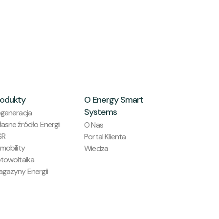
rodukty
O Energy Smart
Systems
generacja
asne źródło Energii
O Nas
SR
Portal Klienta
mobility
Wiedza
towoltaika
gazyny Energii