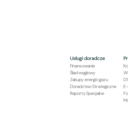
Usługi doradcze
P
Finansowanie
Ko
Ślad węglowy
Wł
Zakupy energii i gazu
D
Doradztwo Strategiczne
E-
Raporty Specjalne
Fo
Ma