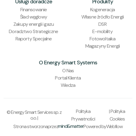
Usługi doradcze
Produkty
Finansowanie
Kogeneracja
Ślad węglowy
Własne źródło Energii
Zakupy energii i gazu
DSR
Doradztwo Strategiczne
E-mobility
Raporty Specjalne
Fotowoltaika
Magazyny Energii
O Energy Smart Systems
O Nas
Portal Klienta
Wiedza
Polityka
| Polityka
© Energy Smart Services sp. z
o.o. |
Prywatności
Cookies
mind&matter
Strona stworzona
przez
Powered by
Webflow