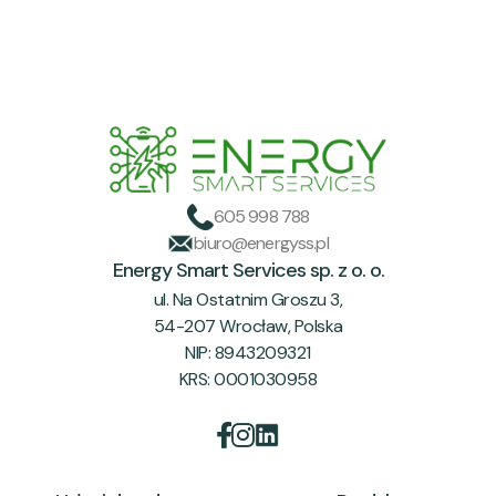
605 998 788
biuro@energyss.pl
Energy Smart Services sp. z o. o.
ul. Na Ostatnim Groszu 3,
54-207 Wrocław, Polska
NIP: 8943209321
KRS: 0001030958

