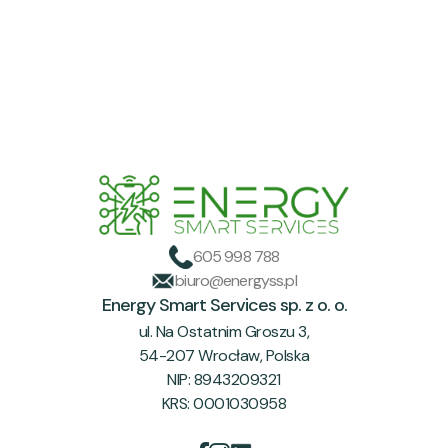
605 998 788
biuro@energyss.pl
Energy Smart Services sp. z o. o.
ul. Na Ostatnim Groszu 3,
54-207 Wrocław, Polska
NIP: 8943209321
KRS: 0001030958