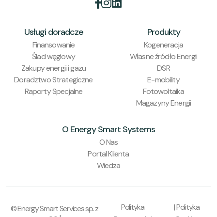


Usługi doradcze
Produkty
Finansowanie
Kogeneracja
Ślad węglowy
Własne źródło Energii
Zakupy energii i gazu
DSR
Doradztwo Strategiczne
E-mobility
Raporty Specjalne
Fotowoltaika
Magazyny Energii
O Energy Smart Systems
O Nas
Portal Klienta
Wiedza
Polityka
| Polityka
© Energy Smart Services sp. z