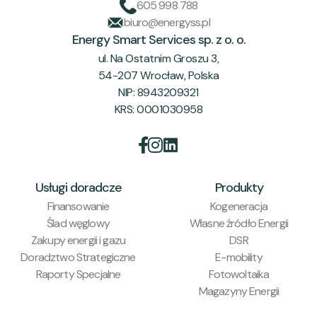
605 998 788
biuro@energyss.pl
Energy Smart Services sp. z o. o.
ul. Na Ostatnim Groszu 3,
54-207 Wrocław, Polska
NIP: 8943209321
KRS: 0001030958


Usługi doradcze
Produkty
Finansowanie
Kogeneracja
Ślad węglowy
Własne źródło Energii
Zakupy energii i gazu
DSR
Doradztwo Strategiczne
E-mobility
Raporty Specjalne
Fotowoltaika
Magazyny Energii