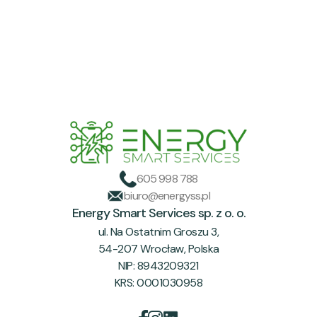
605 998 788
biuro@energyss.pl
Energy Smart Services sp. z o. o.
ul. Na Ostatnim Groszu 3,
54-207 Wrocław, Polska
NIP: 8943209321
KRS: 0001030958