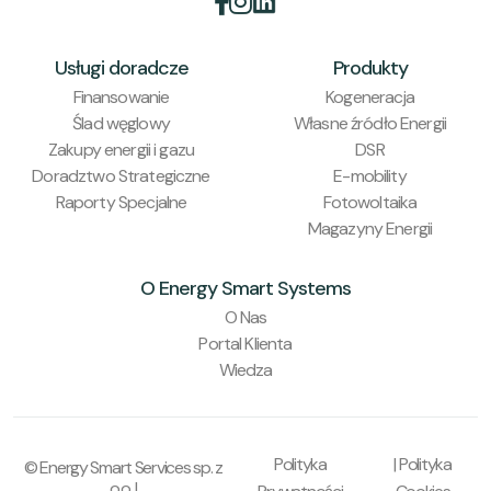


Usługi doradcze
Produkty
Finansowanie
Kogeneracja
Ślad węglowy
Własne źródło Energii
Zakupy energii i gazu
DSR
Doradztwo Strategiczne
E-mobility
Raporty Specjalne
Fotowoltaika
Magazyny Energii
O Energy Smart Systems
O Nas
Portal Klienta
Wiedza
Polityka
| Polityka
© Energy Smart Services sp. z
o.o. |