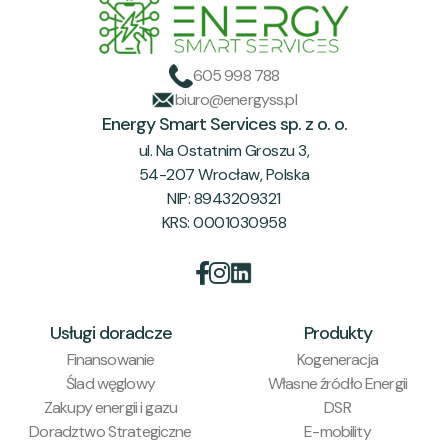
605 998 788
biuro@energyss.pl
Energy Smart Services sp. z o. o.
ul. Na Ostatnim Groszu 3,
54-207 Wrocław, Polska
NIP: 8943209321
KRS: 0001030958


Usługi doradcze
Produkty
Finansowanie
Kogeneracja
Ślad węglowy
Własne źródło Energii
Zakupy energii i gazu
DSR
Doradztwo Strategiczne
E-mobility